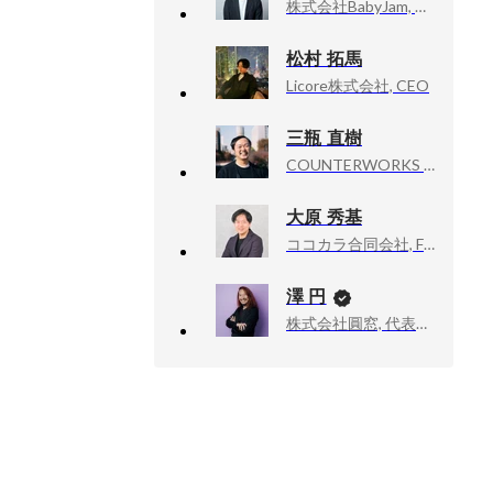
株式会社BabyJam, 取締役副社長COO/CFO
松村 拓馬
Licore株式会社, CEO
三瓶 直樹
COUNTERWORKS inc, CEO
大原 秀基
ココカラ合同会社, Founder, CEO
澤 円
株式会社圓窓, 代表取締役