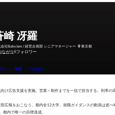
蒼崎 冴羅
会社BabyJam / 経営企画部 シニアマネージャー
東京都
6
つながり
フォロワー
リー
性格
つながり
代向け広告支援を実施。営業～制作までを一括で担当する。利率の
部広報をおこなう。都内全12大学、就職ガイダンスの動員は述べ
、都内で唯一の目標達成。