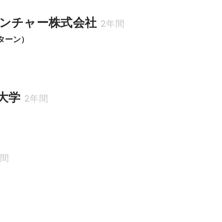
ンチャー株式会社
2年間
ンターン）
大学
2年間
部
年間