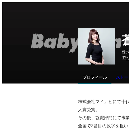
株式
37
プロフィール
ストー
株式会社マイナビにて十
人賞受賞。

その後、就職部門にて事業
全国で3番目の数字を担い