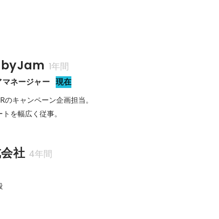
byJam
1年間
アマネージャー
現在
ERのキャンペーン企画担当。

ートを幅広く従事。
式会社
4年間

