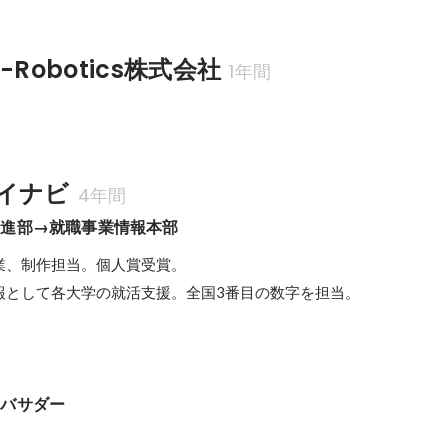
g-Robotics株式会社
1年間
当
イナビ
4年間
推進部→就職事業情報本部
、制作担当。個人賞受賞。

報として各大学の就活支援。全国3番目の数字を担当。
ンバサダー