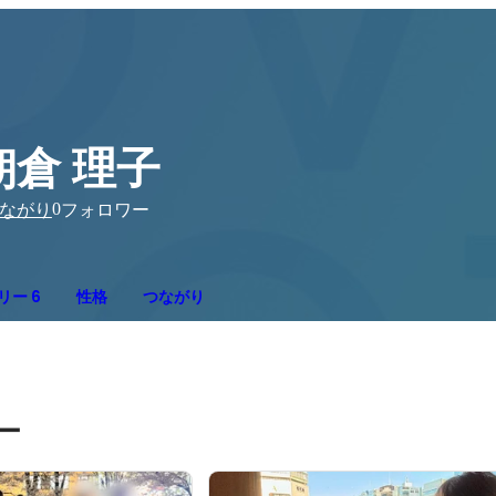
朝倉 理子
0
ながり
フォロワー
リー 6
性格
つながり
ー