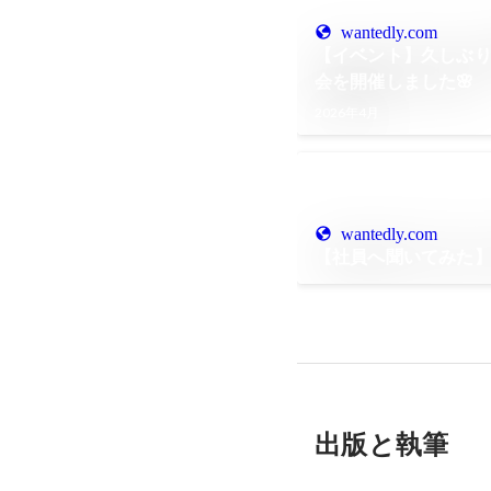
wantedly.com
【イベント】久しぶ
会を開催しました🌸
2026年4月
wantedly.com
【社員へ聞いてみた】P
出版と執筆