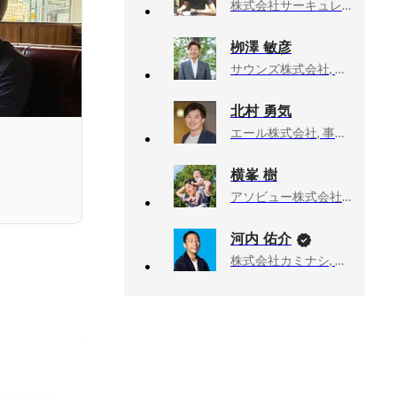
株式会社サーキュレーション, 取締役 プロシェアリング本部管掌
栁澤 敏彦
サウンズ株式会社, 代表取締役
北村 勇気
エール株式会社, 事業開発
横峯 樹
アソビュー株式会社, 上級執行役員CPO、マーケットプレイスカンパニーCEO
河内 佑介
株式会社カミナシ, 取締役COO