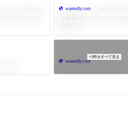
wantedly.com
りに集合！夜桜お花見
【取材】求人サイト掲載用の写
材を受けました！
2024年11月
+3件をすべて見る
wantedly.com
art②
【社員へ聞いてみた】Part①