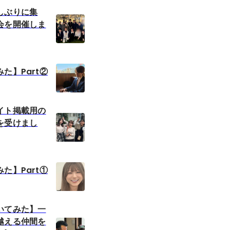
しぶりに集
会を開催しま
た】Part②
イト掲載用の
を受けまし
た】Part①
いてみた】一
越える仲間を