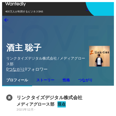
アプリを使う
400万人が利用するビジネスSNS
酒主 聡子
リンクタイズデジタル株式会社 / メディアグロー
ス部
0
0
つながり
フォロワー
プロフィール
ストーリー
性格
つながり
リンクタイズデジタル株式会社
メディアグロース部
現在
2021年12月
-