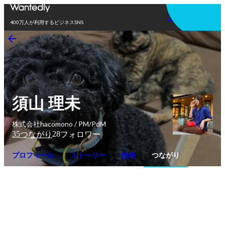
アプリを使う
400万人が利用するビジネスSNS
須山 理未
株式会社hacomono / PM/PdM
35
28
つながり
フォロワー
プロフィール
ストーリー
性格
つながり