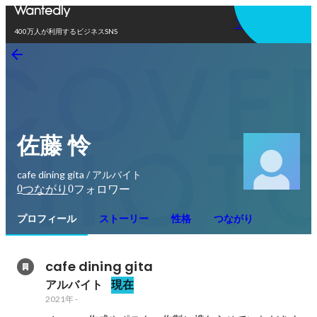
アプリを使う
400万人が利用するビジネスSNS
佐藤 怜
cafe dining gita / アルバイト
0
0
つながり
フォロワー
プロフィール
ストーリー
性格
つながり
cafe dining gita
アルバイト
現在
2021年
-