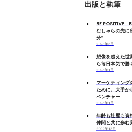
出版と執筆
BE POSITIVE 
むしゃらの先に
分”
2023年2月
想像を超えた世
ら毎日本気で勝
2023年1月
マーケティング
ために。大手か
ベンチャー
2023年1月
年齢も社歴も資
仲間と共に歩む
2022年12月