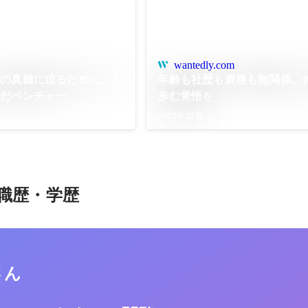
wantedly.com
グの真髄に迫るために。大
年齢も社歴も資格も無関係。
んだベンチャー
歩む覚悟を
2022年12月
職歴・学歴
さん