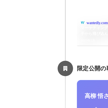
wantedly.com
マーケティン
手から飛び込
2023年1月
限定公開の
高柳 悟