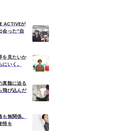
BE ACTIVEが
出会った“自
界を見たいか
ちにいく。
の真髄に迫る
ら飛び込んだ
格も無関係。
覚悟を