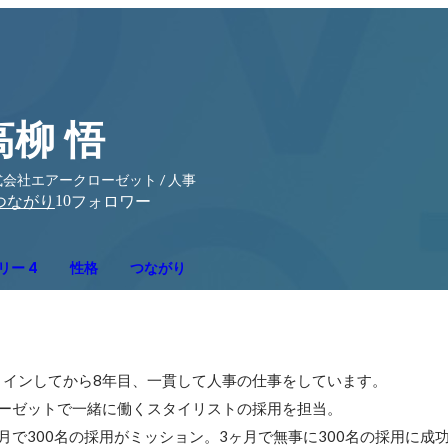
高柳 悟
会社エアークローゼット / 人事
10
つながり
フォロワー
リー 4
性格
つながり
インしてから8年目、一貫して人事の仕事をしています。

ーゼットで一緒に働くスタイリストの採用を担当。

で300名の採用がミッション。3ヶ月で無事に300名の採用に成功。