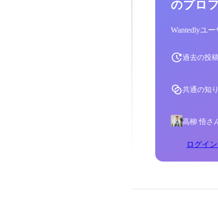
のプロ
Wantedl
過去の投
共通の知
高柳 悟さ
ログイン