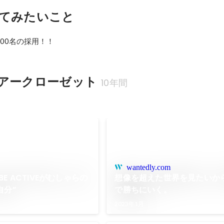
てみたいこと
アークローゼット
10年間
wantedly.com
E BE ACTIVEがむしゃらの
想像を超えた世界を見たいか
自分”
で勝ちにいく。
2023年1月