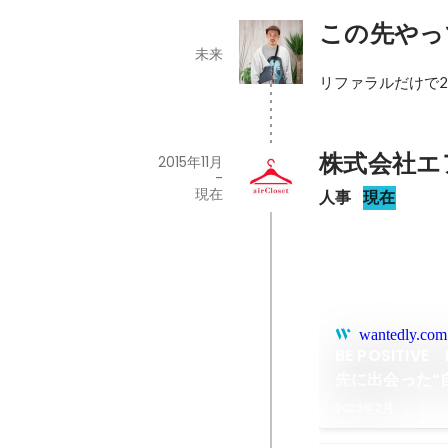
この先やっ
未来
株式会社エ
2015年11月
-
現在
人事
現在
wantedly.com
BE POSITIV
先に出会った“
2023年2月