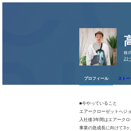
株式
21
プロフィール
ストー
■今やっていること

エアークローゼットへジョ
入社後3年間はエアークロ
事業の急成長に向けて3ヶ月