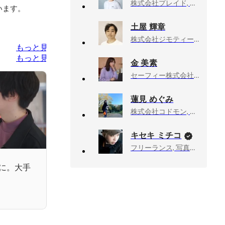
株式会社プレイド, Head of HRBP
います。
土屋 輝章
株式会社ジモティー, 人事部 部長
もっと見る
もっと見る
金 美素
セーフィー株式会社, 人事・新卒採用担当
蓮見 めぐみ
株式会社コドモン, 人事
キセキ ミチコ
フリーランス, 写真家、ドキュメンタリーカメラマン
に。大手