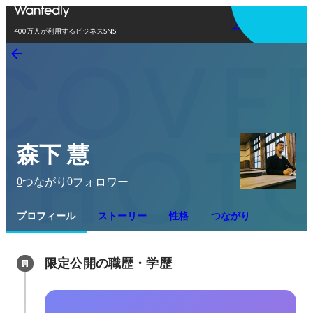
アプリを使う
400万人が利用するビジネスSNS
森下 慧
0
0
つながり
フォロワー
プロフィール
ストーリー
性格
つながり
限定公開の職歴・学歴