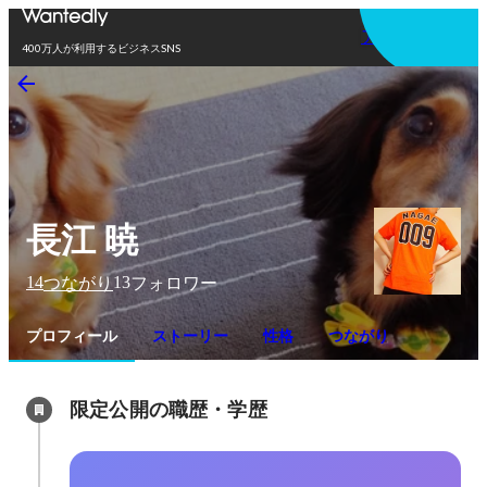
アプリを使う
400万人が利用するビジネスSNS
長江 暁
14
13
つながり
フォロワー
プロフィール
ストーリー
性格
つながり
限定公開の職歴・学歴