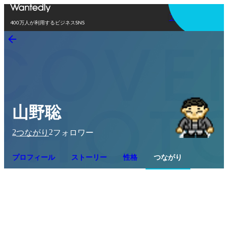
アプリを使う
400万人が利用するビジネスSNS
山野聡
2
2
つながり
フォロワー
プロフィール
ストーリー
性格
つながり