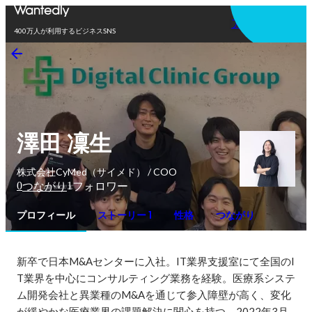
アプリを使う
400万人が利用するビジネスSNS
澤田 凜生
株式会社CyMed（サイメド） / COO
0
1
つながり
フォロワー
プロフィール
ストーリー 1
性格
つながり
新卒で日本M&Aセンターに入社。IT業界支援室にて全国のI
T業界を中心にコンサルティング業務を経験。医療系システ
ム開発会社と異業種のM&Aを通じて参入障壁が高く、変化
が緩やかな医療業界の課題解決に関心を持つ。2022年3月