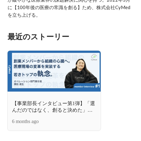
に【100年後の医療の常識を創る】ため、株式会社CyMed
を立ち上げる。
最近のストーリー
【事業部長インタビュー第1弾】「選
んだのではなく、創ると決めた」ー
ー創業メンバーが語る、医療という
6 months ago
レガシー領域に全てを懸けて挑む理
由。