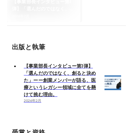
【事業部長インタビュー第1
弾】「選んだのではなく、創
ると決めた」ーー創業メンバ
2026年2月
ーが語る、医療というレガシ
ー領域に全てを懸けて挑む理
由。
出版と執筆
【事業部長インタビュー第1弾】
「選んだのではなく、創ると決め
た」ーー創業メンバーが語る、医
療というレガシー領域に全てを懸
けて挑む理由。
2026年2月
受賞と資格