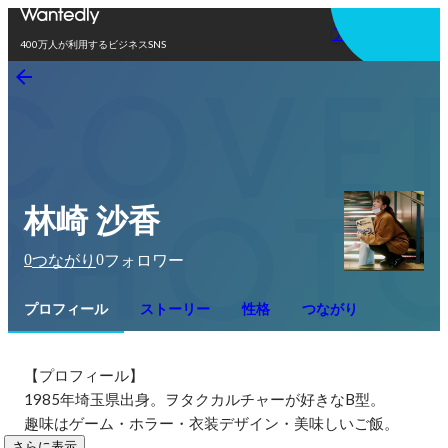
アプリを使う
400万人が利用するビジネスSNS
林崎 沙香
0
0
つながり
フォロワー
プロフィール
ストーリー
性格
つながり
【プロフィール】

1985年埼玉県出身。ヲタクカルチャーが好きなB型。

趣味はゲーム・ホラー・衣装デザイン・美味しいご飯。
さらに表示