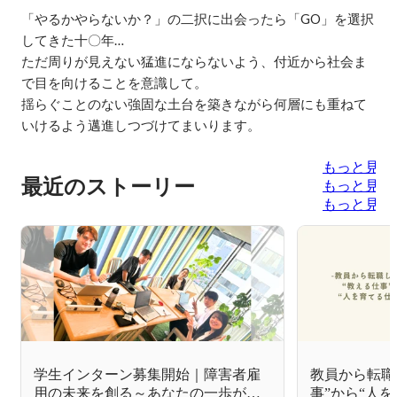
「やるかやらないか？」の二択に出会ったら「GO」を選択
してきた十〇年…

ただ周りが見えない猛進にならないよう、付近から社会ま
で目を向けることを意識して。

揺らぐことのない強固な土台を築きながら何層にも重ねて
いけるよう邁進しつづけてまいります。
もっと見る
最近のストーリー
もっと見る
もっと見る
学生インターン募集開始｜障害者雇
教員から転職
用の未来を創る～あなたの一歩が、
事”から“人