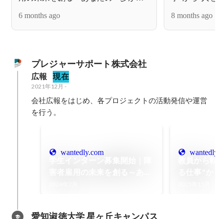
誰かのキャリアに～
6 months ago
8 months ago
プレジャーサポート株式会社
広報
現在
2021年12月
-
会社広報をはじめ、各プロジェクトの活動発信や運営
を行う。
wantedly.com
wantedly
学生インターン募集開始｜障
教員から転
害者雇用の未来を創る～あな
る仕事”か
たの一歩が、誰かのキャリア
事”へ
2026年2月
2025年11月
に～
愛知淑徳大学 星ヶ丘キャンパス