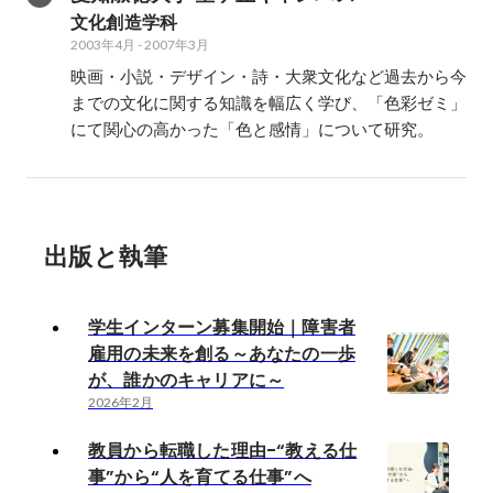
文化創造学科
2003年4月
-
2007年3月
映画・小説・デザイン・詩・大衆文化など過去から今
までの文化に関する知識を幅広く学び、「色彩ゼミ」
にて関心の高かった「色と感情」について研究。
出版と執筆
学生インターン募集開始｜障害者
雇用の未来を創る～あなたの一歩
が、誰かのキャリアに～
2026年2月
教員から転職した理由-“教える仕
事”から“人を育てる仕事”へ