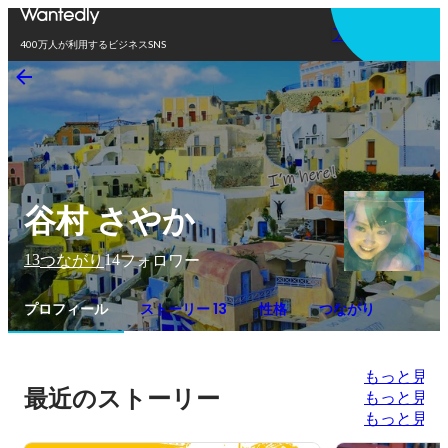
アプリを使う
400万人が利用するビジネスSNS
谷村 さやか
13
14
つながり
フォロワー
プロフィール
ストーリー 13
性格
つながり
もっと見る
最近のストーリー
もっと見る
もっと見る