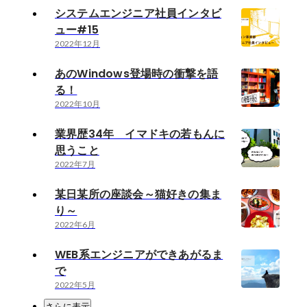
システムエンジニア社員インタビ
ュー#15
2022年12月
あのWindows登場時の衝撃を語
る！
2022年10月
業界歴34年 イマドキの若もんに
思うこと
2022年7月
某日某所の座談会～猫好きの集ま
り～
2022年6月
WEB系エンジニアができあがるま
で
2022年5月
さらに表示