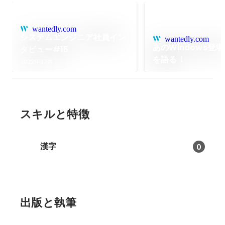
wantedly.com
システムエンジニア社員イン
wantedly.com
あのWindows登
タビュー#15
を語る！
2022年12月
スキルと特徴
漢字
0
出版と執筆