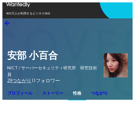
アプリを使う
400万人が利用するビジネスSNS
安部 小百合
NICT / サーバーセキュリティ研究所 研究技術
員
29
11
つながり
フォロワー
プロフィール
ストーリー
性格
つながり