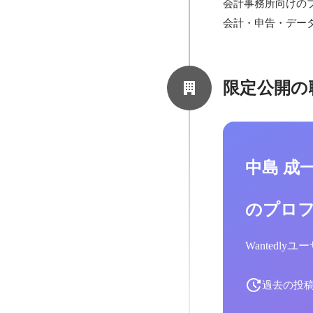
会計事務所向けのプ
会計・申告・デー
限定公開の
中島 成
のプロ
Wantedl
過去の投