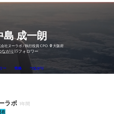
中島 成一朗
会社ヌーラボ / 執行役員 CPO
大阪府
15
つながり
フォロワー
リー
性格
つながり
ーラボ
1年間
現在