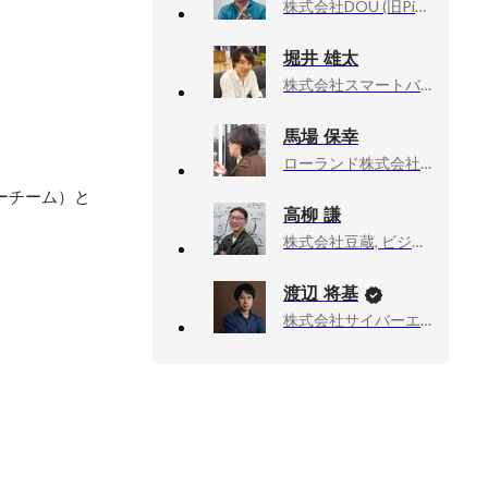
株式会社DOU (旧PitPa), リードエンジニア
堀井 雄太
株式会社スマートバンク, Co-Founder CTO
馬場 保幸
ローランド株式会社, Cloud本部 Apps & Platform開発部
ナーチーム）と
高柳 謙
株式会社豆蔵, ビジネスソリューション事業部
渡辺 将基
株式会社サイバーエージェント, 新R25編集長