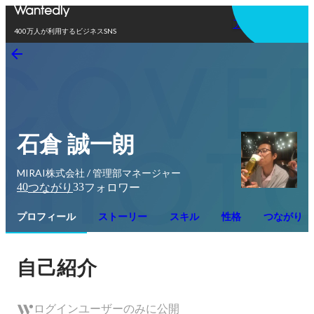
アプリを使う
400万人が利用するビジネスSNS
石倉 誠一朗
MIRAI株式会社 / 管理部マネージャー
40
33
つながり
フォロワー
プロフィール
ストーリー
スキル
性格
つながり
自己紹介
ログインユーザーのみに公開