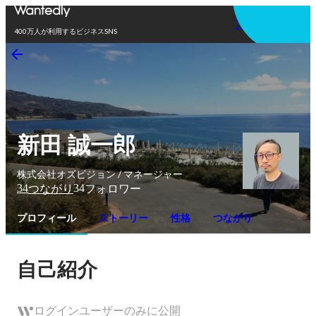
アプリを使う
400万人が利用するビジネスSNS
新田 誠一郎
株式会社オズビジョン / マネージャー
34
34
つながり
フォロワー
プロフィール
ストーリー
性格
つながり
自己紹介
ログインユーザーのみに公開