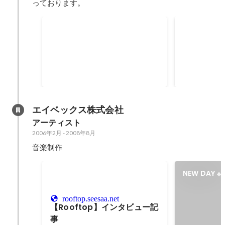
っております。
年間MVP受賞
9期総会にて
て表彰を受
エイベックス株式会社
アーティスト
2006年2月
-
2008年8月
音楽制作
NEW DAY 
rooftop.seesaa.net
【Rooftop】インタビュー記
事