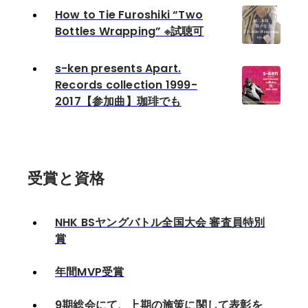
How to Tie Furoshiki “Two
Bottles Wrapping” ※試聴可
s-ken presents Apart.
Records collection 1999-
2017【参加曲】珈琲でも
受賞と資格
NHK BSヤングバトル全国大会 審査員特別
賞
年間MVP受賞
9期総会にて、上期の施策に関して表彰を