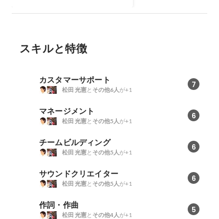
スキルと特徴
カスタマーサポート
7
松田 光憲
と
その他6人
が+1
マネージメント
6
松田 光憲
と
その他5人
が+1
チームビルディング
6
松田 光憲
と
その他5人
が+1
サウンドクリエイター
6
松田 光憲
と
その他5人
が+1
作詞・作曲
5
松田 光憲
と
その他4人
が+1