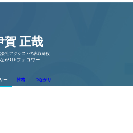
伊賀 正哉
会社アクシス / 代表取締役
6
ながり
フォロワー
リー
性格
つながり