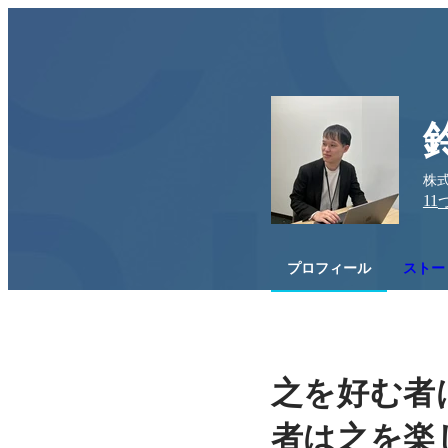
株式
11
プロフィール
ストー
之を好む者
者は之を楽