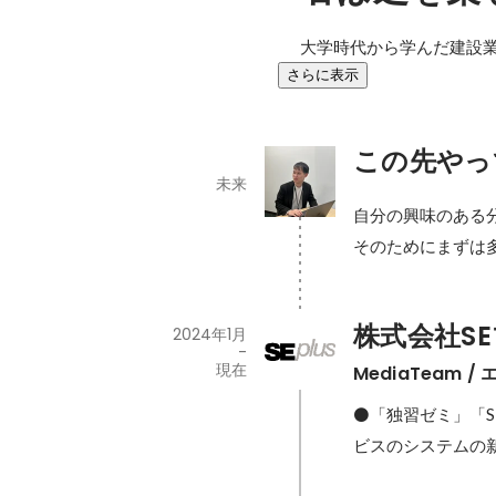
大学時代から学んだ建設業
さらに表示
この先やっ
未来
自分の興味のある
そのためにまずは
株式会社S
2024年1月
-
現在
MediaTeam 
⚫️「独習ゼミ」「SE