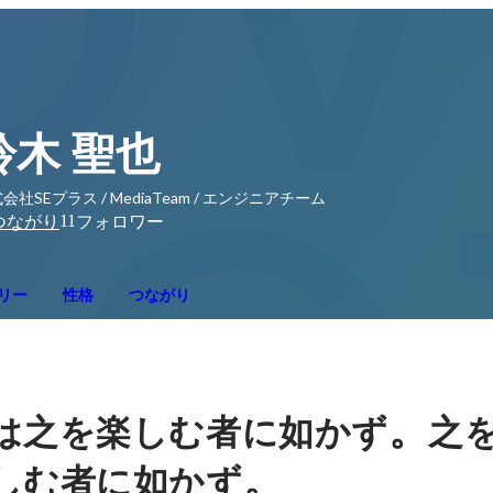
鈴木 聖也
会社SEプラス / MediaTeam / エンジニアチーム
11
つながり
フォロワー
リー
性格
つながり
。
は之を楽しむ者に如かず
之
。
しむ者に如かず