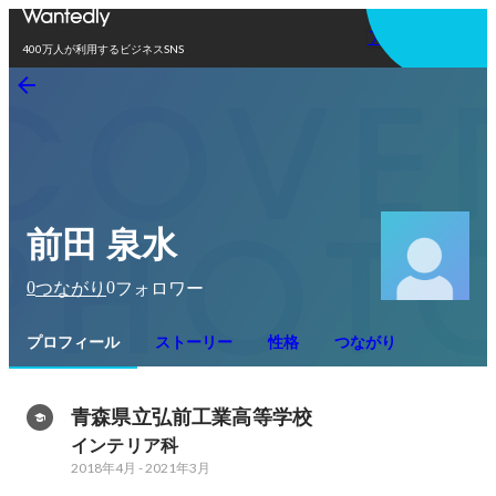
アプリを使う
400万人が利用するビジネスSNS
前田 泉水
0
0
つながり
フォロワー
プロフィール
ストーリー
性格
つながり
青森県立弘前工業高等学校
インテリア科
2018年4月
-
2021年3月