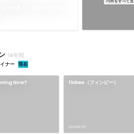
+5件をすべて
どんな仕事？｜セルジオ / マネー
O
ン
14年間
ザイナー
現在
ening Now?
finbee（フィンビー）
2016年9月