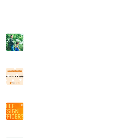
現
せ
ー
組