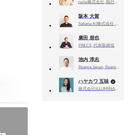
note株式会社, 執行役員 CDO（Chief Design Officer）
阪本 大賀
Sakana AI株式会社, デザイナー
廣田 朋也
PRECS, 代表取締役
池内 淳志
Reapra Japan, Reapra Japan
ハヤカワ 五味
力とは
株式会社ILLUMINATE, 代表取締役
官表彰 デ