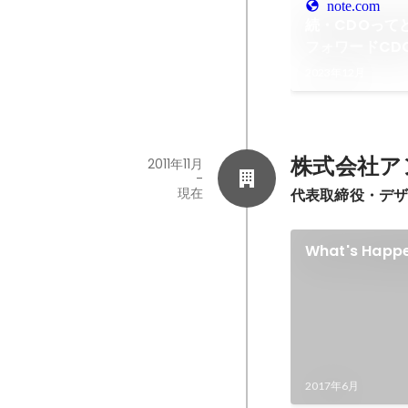
note.com
続・CDOって
フォワードCD
2023年12月
株式会社ア
2011年11月
-
現在
代表取締役・デ
What's Happ
2017年6月