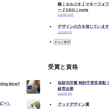
織｜セルジオ / マネーフォ
ードCDO｜note
2020年10月
デザインの力を信じていま
2020年9月
さらに表示
受賞と資格
知財功労賞 特許庁長官表彰 
ning Now?
経営企業
2023年4月
ンビー）
グッドデザイン賞