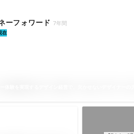
ネーフォワード
7年間
現在
ザー体験を実現するデザイン経営で、欠かせないデザイナーの
知財功労賞 特許庁長
ザイン経営企業
2023年4月