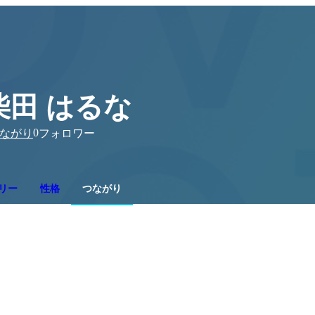
柴田 はるな
0
ながり
フォロワー
リー
性格
つながり