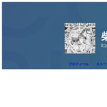
0
つ
プロフィール
ストー