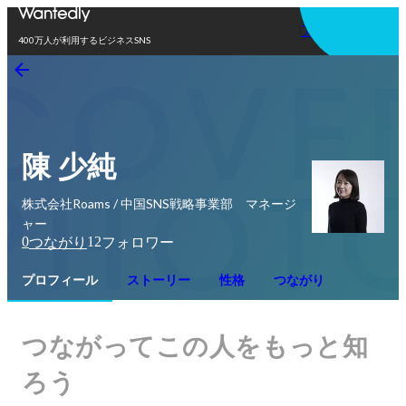
アプリを使う
400万人が利用するビジネスSNS
陳 少純
株式会社Roams / 中国SNS戦略事業部 マネージ
ャー
0
12
つながり
フォロワー
プロフィール
ストーリー
性格
つながり
つながってこの人をもっと知
ろう