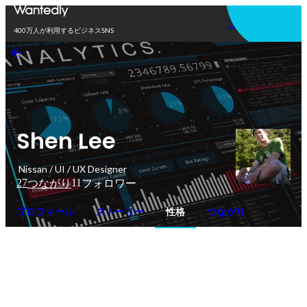
アプリを使う
400万人が利用するビジネスSNS
Shen Lee
Nissan / UI / UX Designer
27
11
つながり
フォロワー
プロフィール
ストーリー
性格
つながり