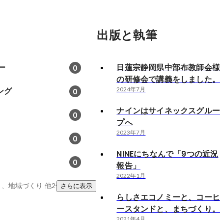
出版と執筆
ー
日蓮宗静岡県中部布教師会
0
の研修会で講義をしました
ング
2024年7月
0
ナインはサイネックスグル
0
プへ
2023年7月
0
NINEにちなんで「9つの近況
0
報告」
2022年1月
ミ、地域づくり
他2件
さらに表示
らしさエコノミーと、コー
ースタンドと、まちづくり
2021年4月