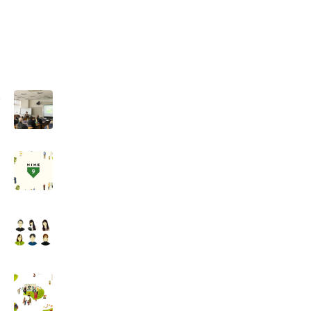
様
。
ー
ヒ
。