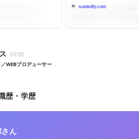
wantedly.com
ネックスグループへ
NINEにちなんで「9つの近況
2022年1月
ス
3年間
ー／WEBプロデューサー
職歴・学歴
郎さん