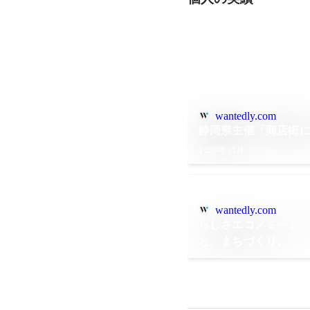
wantedly.com
静岡県主催「商店街
2020年11月
wantedly.com
らしさエコノミーと
と、まちづくり。