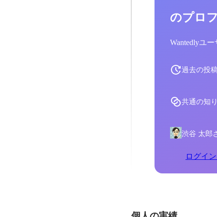
のプロ
Wantedl
過去の投
共通の知
渋谷 太郎
ログイン
個人の実績