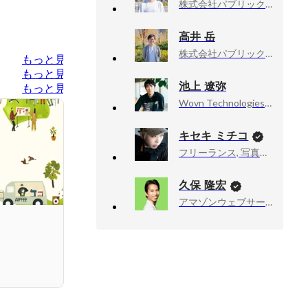
株式会社パブリックコネクト, 代表取締役
高井 岳
株式会社パブリックコネクト, リクルーティング・プロデューサー
もっと見る
もっと見る
池上 遼弥
もっと見る
Wovn Technologies株式会社, Solution Division Marketing Department
キセキ ミチコ
フリーランス, 写真家、ドキュメンタリーカメラマン
久保 隆宏
アマゾンウェブサービスジャパン合同会社, Developer Relations Machine Learning