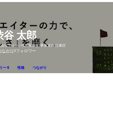
渋谷 太郎
会社ナイン / 代表取締役
東京都 江東区
0
つながり
フォロワー
リー 6
性格
つながり