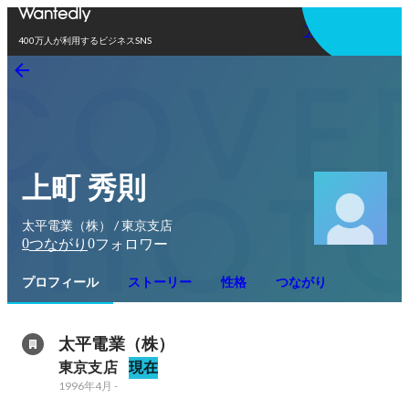
アプリを使う
400万人が利用するビジネスSNS
上町 秀則
太平電業（株） / 東京支店
0
0
つながり
フォロワー
プロフィール
ストーリー
性格
つながり
太平電業（株）
東京支店
現在
1996年4月
-