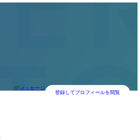
メッセージ
登録してプロフィールを閲覧
す。