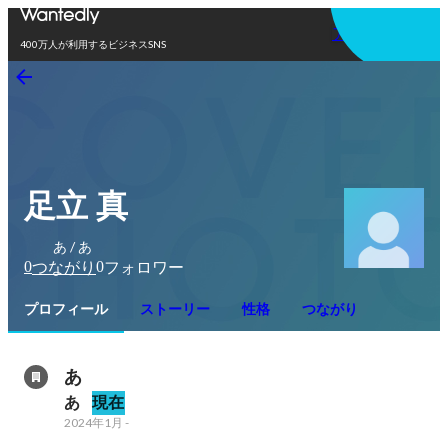
アプリを使う
400万人が利用するビジネスSNS
足立 真
あ / あ
0
0
つながり
フォロワー
プロフィール
ストーリー
性格
つながり
あ
あ
現在
2024年1月
-