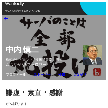
アプリを使う
400万人が利用するビジネスSNS
中内 慎二
株式会社ビヨンド / 技術営業部 部長
23
6
つながり
フォロワー
プロフィール
ストーリー
性格
つながり
・
・
謙虚
素直
感謝
がんばります