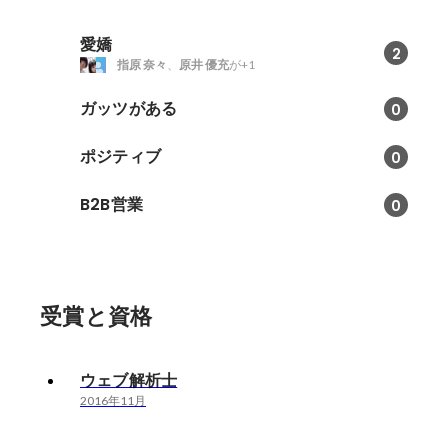
愛嬌
2
指原 奈々
、
原井 優充
が+1
ガッツがある
0
ポジティブ
0
B2B営業
0
受賞と資格
ウェブ解析士
2016年11月