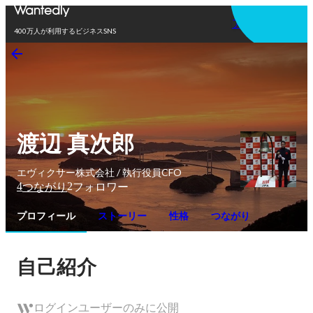
アプリを使う
400万人が利用するビジネスSNS
渡辺 真次郎
エヴィクサー株式会社 / 執行役員CFO
4
2
つながり
フォロワー
プロフィール
ストーリー
性格
つながり
自己紹介
ログインユーザーのみに公開