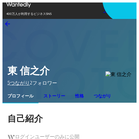
アプリを使う
400万人が利用するビジネスSNS
東 信之介
5
2
つながり
フォロワー
プロフィール
ストーリー
性格
つながり
自己紹介
ログインユーザーのみに公開