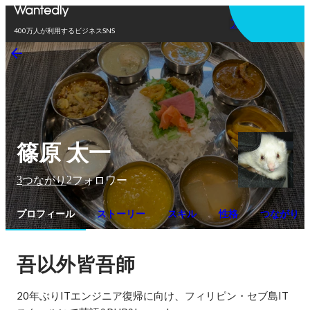
アプリを使う
400万人が利用するビジネスSNS
篠原 太一
3
2
つながり
フォロワー
プロフィール
ストーリー
スキル
性格
つながり
吾以外皆吾師
20年ぶりITエンジニア復帰に向け、フィリピン・セブ島IT