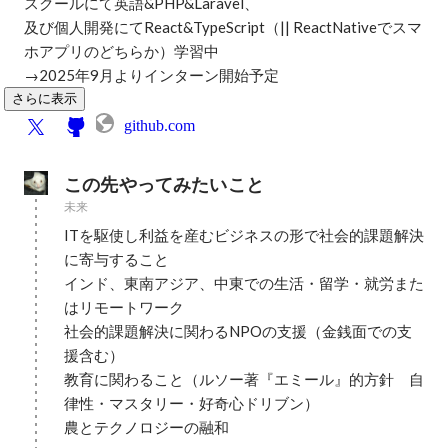
スクールにて英語&PHP&Laravel、

及び個人開発にてReact&TypeScript（|| ReactNativeでスマ
ホアプリのどちらか）学習中

→2025年9月よりインターン開始予定
さらに表示
github.com
この先やってみたいこと
未来
ITを駆使し利益を産むビジネスの形で社会的課題解決
に寄与すること

インド、東南アジア、中東での生活・留学・就労また
はリモートワーク

社会的課題解決に関わるNPOの支援（金銭面での支
援含む）

教育に関わること（ルソー著『エミール』的方針　自
律性・マスタリー・好奇心ドリブン）

農とテクノロジーの融和