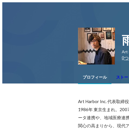
Art
0
つ
プロフィール
ストー
Art Harbor Inc. 代表取締役

1986年 東京生まれ。
ータ連携や、地域医療連携
関心の高まりから、現代ア