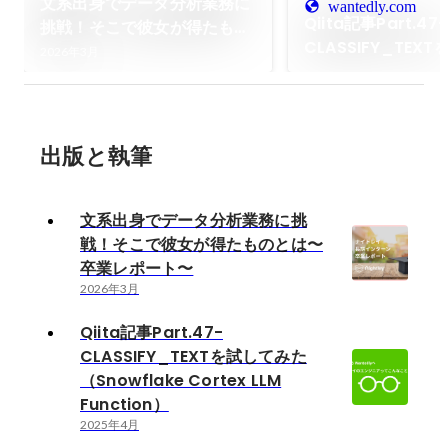
文系出身でデータ分析業務に
wantedly.com
Qiita記事Part.47-
挑戦！そこで彼女が得たもの
CLASSIFY_TEX
とは〜卒業レポート〜
2026年3月
た（Snowflake Co
LLM Function）
出版と執筆
文系出身でデータ分析業務に挑
戦！そこで彼女が得たものとは〜
卒業レポート〜
2026年3月
Qiita記事Part.47-
CLASSIFY_TEXTを試してみた
（Snowflake Cortex LLM
Function）
2025年4月