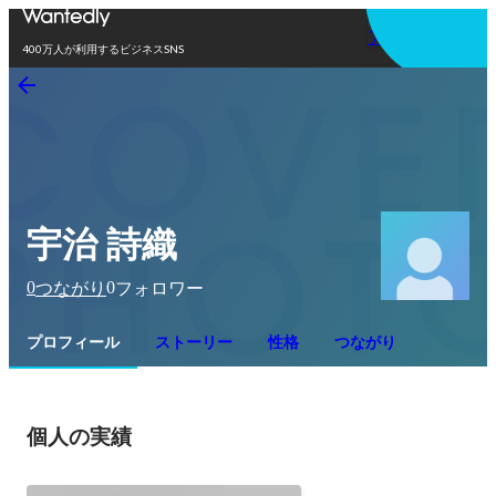
アプリを使う
400万人が利用するビジネスSNS
宇治 詩織
0
0
つながり
フォロワー
プロフィール
ストーリー
性格
つながり
個人の実績