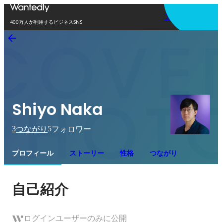
アプリを使う
400万人が利用するビジネスSNS
Shiyo Naka
3
5
つながり
フォロワー
プロフィール
ストーリー
性格
つながり
自己紹介
ログインユーザーのみに公開