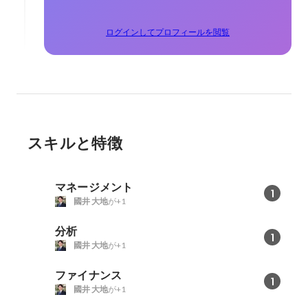
ログインしてプロフィールを閲覧
スキルと特徴
マネージメント
1
國井 大地
が+1
分析
1
國井 大地
が+1
ファイナンス
1
國井 大地
が+1