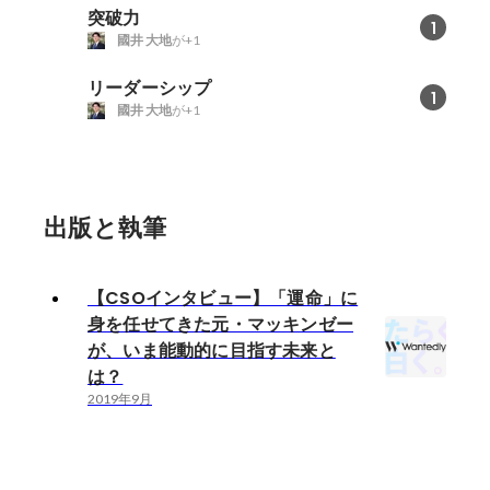
突破力
1
國井 大地
が+1
リーダーシップ
1
國井 大地
が+1
出版と執筆
【CSOインタビュー】「運命」に
身を任せてきた元・マッキンゼー
が、いま能動的に目指す未来と
は？
2019年9月