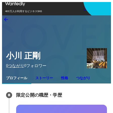
アプリを使う
400万人が利用するビジネスSNS
小川 正剛
0
0
つながり
フォロワー
プロフィール
ストーリー
性格
つながり
限定公開の職歴・学歴