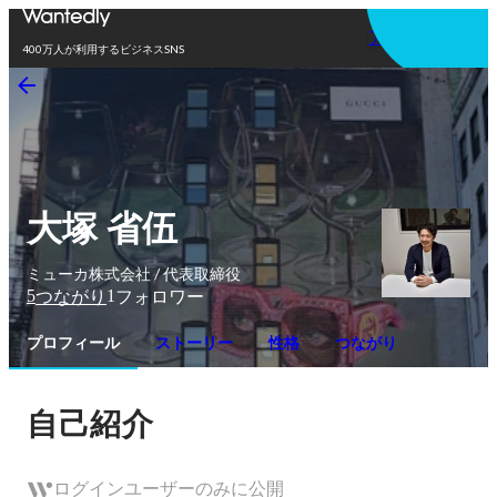
アプリを使う
400万人が利用するビジネスSNS
大塚 省伍
ミューカ株式会社 / 代表取締役
5
1
つながり
フォロワー
プロフィール
ストーリー
性格
つながり
自己紹介
ログインユーザーのみに公開