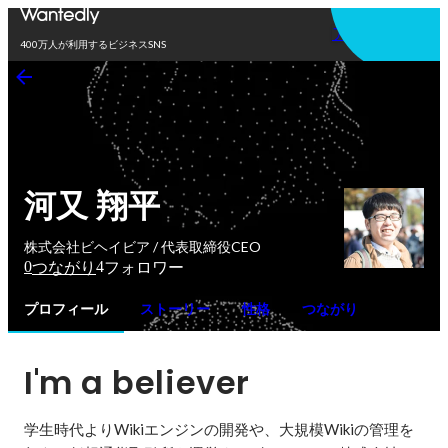
アプリを使う
400万人が利用するビジネスSNS
河又 翔平
株式会社ビヘイビア / 代表取締役CEO
0
4
つながり
フォロワー
プロフィール
ストーリー
性格
つながり
I'm a believer
学生時代よりWikiエンジンの開発や、大規模Wikiの管理を