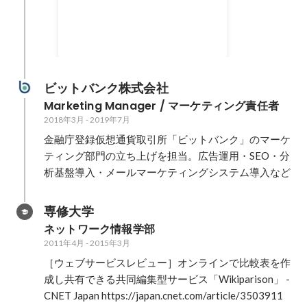
AIと「お金のプロ(FP)」があなた
の保険や家計、お金の悩み全般を
解決するサービスです。
2023年4月
ビットバンク株式会社
Marketing Manager / マーケティング責任者
2018年3月
-
2019年7月
金融庁登録仮想通貨取引所「ビットバンク」のマーケ
ティング部門の立ち上げを担当。広告運用・SEO・分
析基盤導入・メールマーケティングシステム導入など
専修大学
ネットワーク情報学部
2011年4月
-
2015年3月
［ウェブサービスレビュー］オンラインで比較表を作
成し共有できる共同編集型サービス「Wikiparison」 - 
CNET Japan https://japan.cnet.com/article/3503911