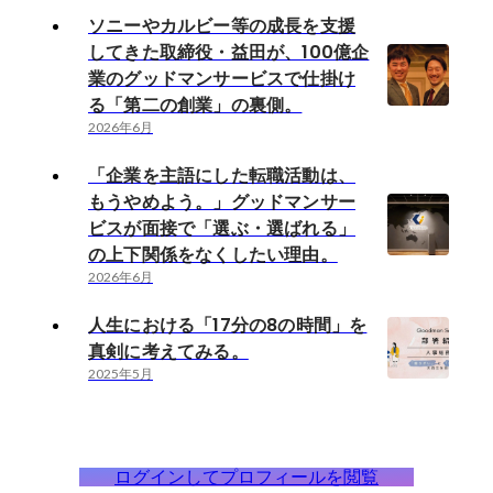
ソニーやカルビー等の成長を支援
してきた取締役・益田が、100億企
業のグッドマンサービスで仕掛け
る「第二の創業」の裏側。
2026年6月
「企業を主語にした転職活動は、
もうやめよう。」グッドマンサー
ビスが面接で「選ぶ・選ばれる」
の上下関係をなくしたい理由。
2026年6月
人生における「17分の8の時間」を
真剣に考えてみる。
2025年5月
ログインしてプロフィールを閲覧