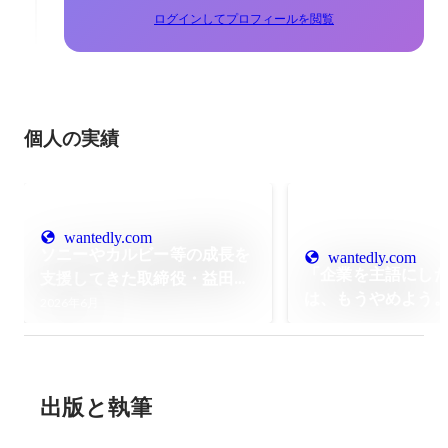
ログインしてプロフィールを閲覧
個人の実績
wantedly.com
ソニーやカルビー等の成長を
wantedly.com
「企業を主語にし
支援してきた取締役・益田
は、もうやめよう
が、100億企業のグッドマン
2026年6月
マンサービスが面
サービスで仕掛ける「第二の
ぶ・選ばれる」の
創業」の裏側。
なくしたい理由。
出版と執筆