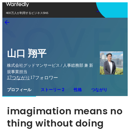
アプリを使う
400万人が利用するビジネスSNS
山口 翔平
株式会社グッドマンサービス / 人事総務部 兼 新
規事業担当
17
17
つながり
フォロワー
プロフィール
ストーリー 2
性格
つながり
imagimation means no
thing without doing