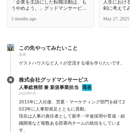
「企業を主語にした転職活動は、も
人生における
うやめよう。」グッドマンサービス
剣に考えてみ
が面接で「選ぶ・選ばれる」の上下
2 months ago
May 27, 2025
関係をなくしたい理由。
この先やってみたいこと
未来
ゲストハウスなど人々が交流する場を作りたいです。
株式会社グッドマンサービス
人事総務部 兼 新規事業担当
現在
2023年5月
-
2015年に入社後、営業・マーケティング部門を経て2
023年に人事部発足とともに異動。

現在は人事の責任者として新卒・中途採用や育成・組
織開発など複数ある部署内チームの統括をしていま
す。