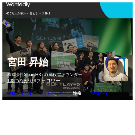
アプリを使う
400万人が利用するビジネスSNS
宮田 昇始
株式会社SmartHR / 取締役ファウンダー
105
8
つながり
フォロワー
プロフィール
ストーリー
性格
つながり