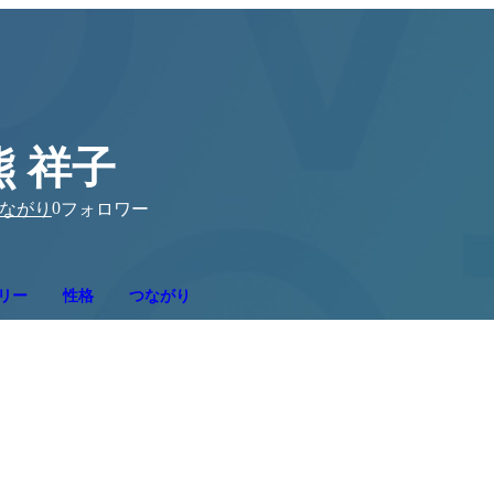
熊 祥子
0
ながり
フォロワー
リー
性格
つながり