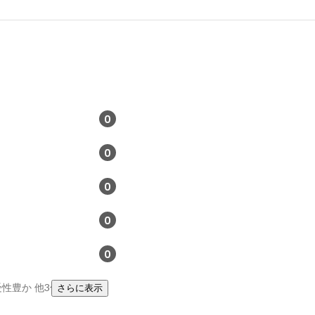
0
0
0
0
0
受性豊か
他3件
さらに表示