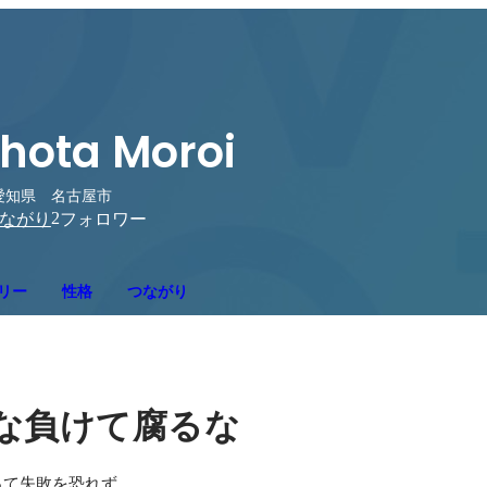
hota Moroi
愛知県 名古屋市
2
ながり
フォロワー
リー
性格
つながり
な負けて腐るな
て失敗を恐れず、
