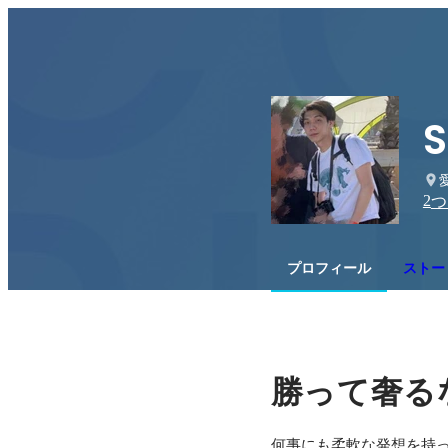
S
2
つ
プロフィール
ストー
勝って奢る
何事にも柔軟な発想を持っ