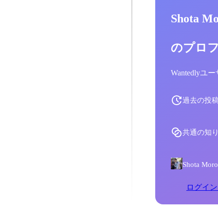
Shota M
のプロ
Wantedl
過去の投
共通の知
Shota 
ログイン