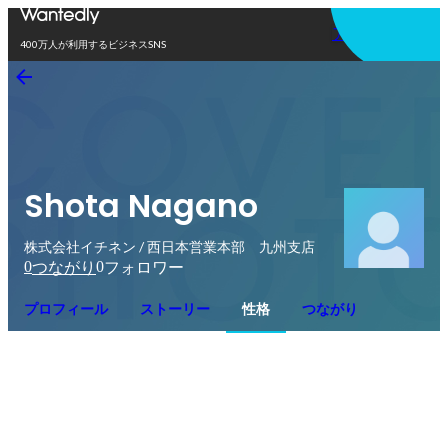
アプリを使う
400万人が利用するビジネスSNS
Shota Nagano
株式会社イチネン / 西日本営業本部 九州支店
0
0
つながり
フォロワー
プロフィール
ストーリー
性格
つながり