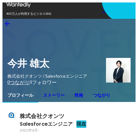
アプリを使う
400万人が利用するビジネスSNS
今井 雄太
株式会社クオンツ / Salesforceエンジニア
0
0
つながり
フォロワー
プロフィール
ストーリー
性格
つながり
株式会社クオンツ
Salesforceエンジニア
現在
2022年6月
-