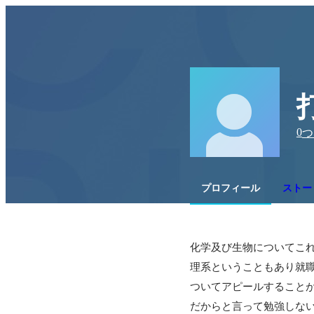
0
つ
プロフィール
ストー
化学及び生物についてこれ
理系ということもあり就職
ついてアピールすることが