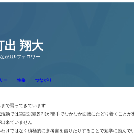
打出 翔大
0
ながり
フォロワー
リー
性格
つながり
まで習ってきています

活動では筆記試験(SPI)が苦手でなかなか面接にたどり着くことが
出来ていません
