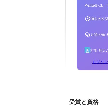
Wantedl
過去の投
共通の知
打出 翔大
ログイン
受賞と資格