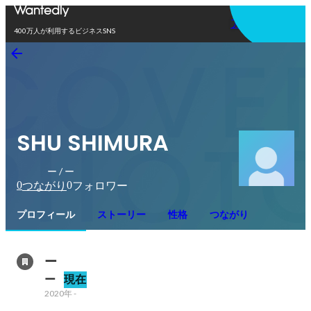
アプリを使う
400万人が利用するビジネスSNS
SHU SHIMURA
ー / ー
0
0
つながり
フォロワー
プロフィール
ストーリー
性格
つながり
ー
ー
現在
2020年
-