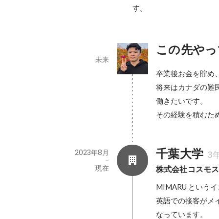
す。
この先やっ
未来
卒業後お金を貯め
将来はカナダの難
働きたいです。

その経験を積むた
千葉大学
2023年8月
3
-
現在
株式会社コスモ
MIMARU とい
英語での接客がメ
なっています。