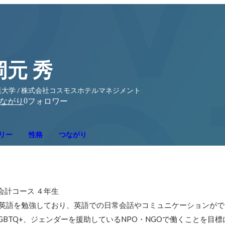
岡元 秀
葉大学 / 株式会社コスモスホテルマネジメント
0
ながり
フォロワー
リー
性格
つながり
会計コース ４年生

ため英語を勉強しており、英語での日常会話やコミュニケーションがで
GBTQ+、ジェンダーを援助しているNPO・NGOで働くことを目