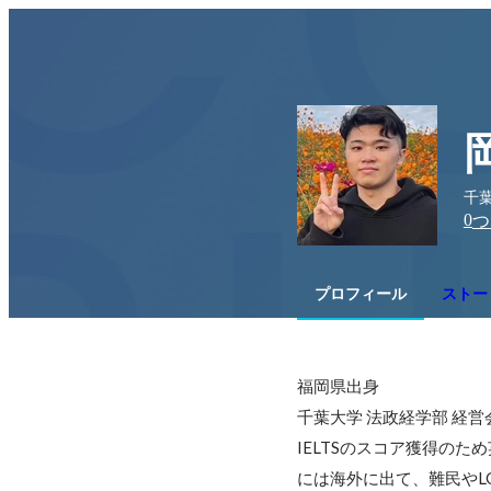
千
0
つ
プロフィール
ストー
福岡県出身

千葉大学 法政経学部 経営
IELTSのスコア獲得の
には海外に出て、難民やL