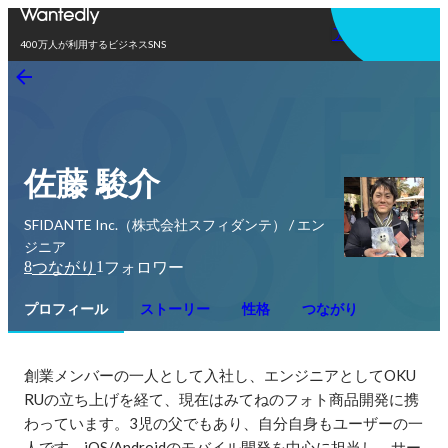
アプリを使う
400万人が利用するビジネスSNS
佐藤 駿介
SFIDANTE Inc.（株式会社スフィダンテ） / エン
ジニア
8
1
つながり
フォロワー
プロフィール
ストーリー
性格
つながり
創業メンバーの一人として入社し、エンジニアとしてOKU
RUの立ち上げを経て、現在はみてねのフォト商品開発に携
わっています。3児の父でもあり、自分自身もユーザーの一
人です。iOS/Androidのモバイル開発を中心に担当し、サー