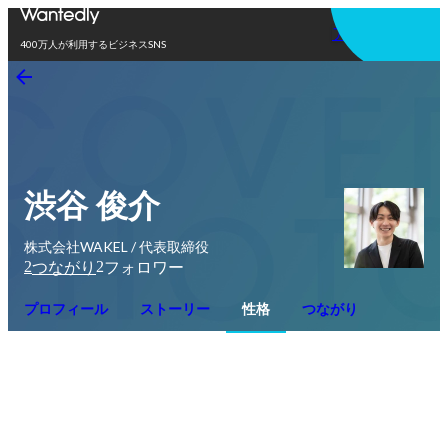
アプリを使う
400万人が利用するビジネスSNS
渋谷 俊介
株式会社WAKEL / 代表取締役
2
2
つながり
フォロワー
プロフィール
ストーリー
性格
つながり